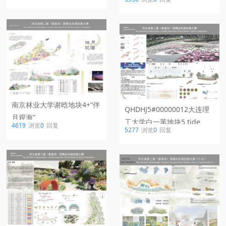
南京林业大学谢晗地块4+“伴
QHDHJ5#00000012大连理
月观海”
工大学白一苇地块5 tide
4619
浏览
0
回复
5277
浏览
0
回复
wave