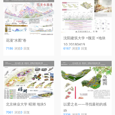
沈阳建筑大学 +魏宜 +地块
花漫“水图”卷
10 20180419
7186
浏览
0
回复
6167
浏览
0
回复
北京林业大学 昭潮 地块5
以爱之名——寻找最初的感
动
7061
浏览
0
回复
5336
浏览
0
回复