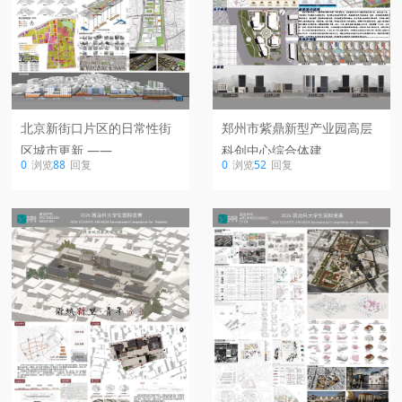
郑州市紫鼎新型产业园高层
北京新街口片区的日常性街
科创中心综合体建
区城市更新 ——
0
浏览
52
回复
0
浏览
88
回复