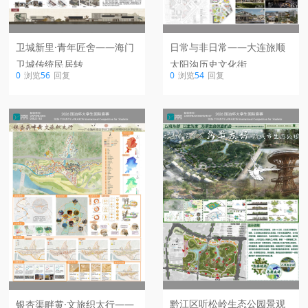
日常与非日常——大连旅顺
卫城新里·青年匠舍——海门
太阳沟历史文化街
卫城传统民居转
0
浏览
54
回复
0
浏览
56
回复
黔江区听松岭生态公园景观
银杏渠畔黄·文旅织太行——