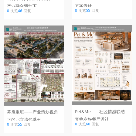
方案设计
产业融合驱动下
0
浏览
55
回复
0
浏览
46
回复
Pet&Me——社区情感联结
幕启重垣——产业策划视角
宠物友好餐厅设计
下的北京清代孚王
0
浏览
60
回复
0
浏览
55
回复