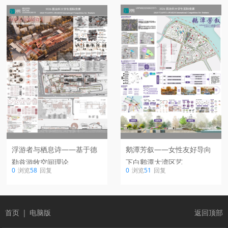
鹅潭芳叙——女性友好导向
浮游者与栖息诗——基于德
下白鹅潭大湾区艺
勒兹游牧空间理论
0
浏览
51
回复
0
浏览
58
回复
首页
|
电脑版
返回顶部