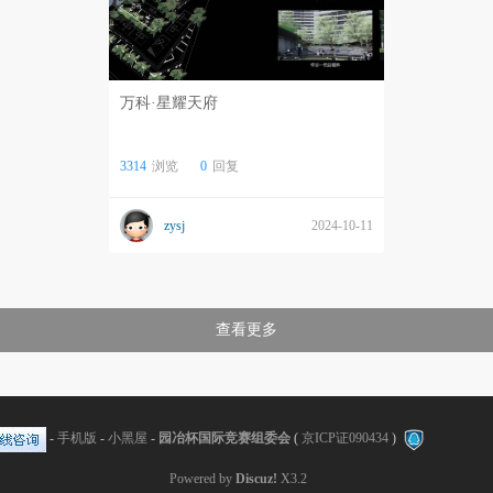
万科·星耀天府
3314
浏览
0
回复
zysj
2024-10-11
查看更多
-
手机版
-
小黑屋
-
园冶杯国际竞赛组委会
(
京ICP证090434
)
Powered by
Discuz!
X3.2