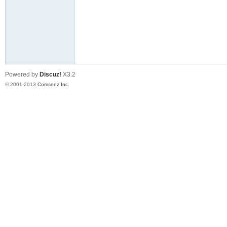
冶
Powered by
Discuz!
X3.2
© 2001-2013
Comsenz Inc.
杯