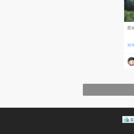
星
367