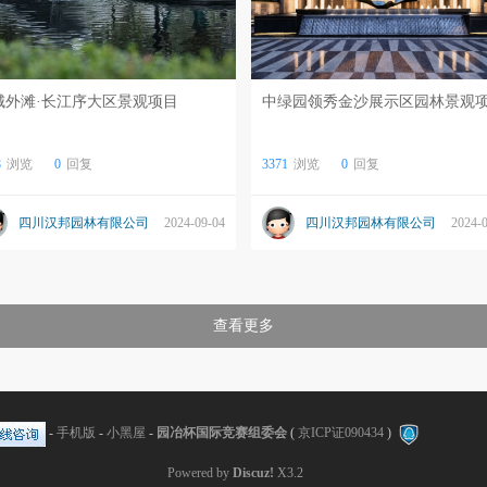
城外滩·长江序大区景观项目
中绿园领秀金沙展示区园林景观
8
浏览
0
回复
3371
浏览
0
回复
四川汉邦园林有限公司
2024-09-04
四川汉邦园林有限公司
2024-
查看更多
-
手机版
-
小黑屋
-
园冶杯国际竞赛组委会
(
京ICP证090434
)
Powered by
Discuz!
X3.2