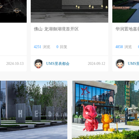
佛山·龙湖御湖境首开区
华润置地嘉
4251
浏览
0
回复
4858
浏览
2024-10-13
UMS里表都会
2024-09-12
UMS