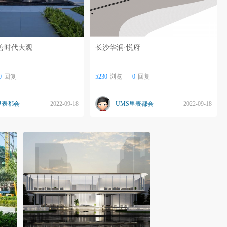
善时代大观
长沙华润·悦府
0
回复
5230
浏览
0
回复
里表都会
2022-09-18
UMS里表都会
2022-09-18