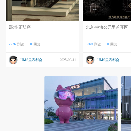
郑州·正弘序
北京·中海公元里首开区
2776
浏览
0
回复
3569
浏览
0
回复
UMS里表都会
2025-09-11
UMS里表都会