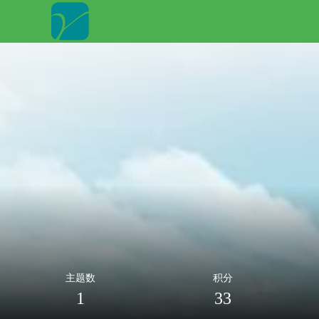
主题数
积分
1
33