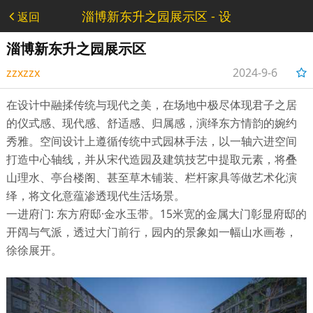
淄博新东升之园展示区 - 设
返回
计类
淄博新东升之园展示区
zzxzzx
2024-9-6
13:27:43
在设计中融揉传统与现代之美，在场地中极尽体现君子之居
的仪式感、现代感、舒适感、归属感，演绎东方情韵的婉约
秀雅。空间设计上遵循传统中式园林手法，以一轴六进空间
打造中心轴线，并从宋代造园及建筑技艺中提取元素，将叠
山理水、亭台楼阁、甚至草木铺装、栏杆家具等做艺术化演
绎，将文化意蕴渗透现代生活场景。
一进府门: 东方府邸·金水玉带。15米宽的金属大门彰显府邸的
开阔与气派，透过大门前行，园内的景象如一幅山水画卷，
徐徐展开。