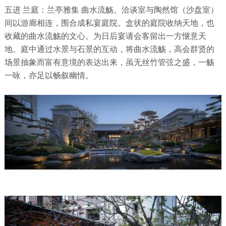
五进 兰庭：兰亭雅集 曲水流觞。洽谈室与陶然馆（沙盘室）
间以游廊相连，围合成私宴庭院。盒状的庭院收纳天地，也
收藏的曲水流觞的文心。为日后宴请会客留出一方惬意天
地。庭中通过水景与石景的互动，将曲水流觞，高会群贤的
场景抽象而富有意境的表达出来，虽无丝竹管弦之盛，一觞
一咏，亦足以畅叙幽情。