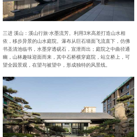
三进 溪山：溪山行旅·水墨流芳。利用3米高差打造山水相
依，移步异景的山水庭院。瀑布从巨石墙面飞流直下，仿佛
书圣清池临书，水墨穿透砚石，宣泄而出；庭院之中曲径通
幽，山林趣味迎面而来，其中石桥横穿庭院，站立桥上，可
望全园景观，在望与被望中，形成独特的风景线。