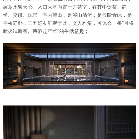
寓意水聚天心。入口大堂内置一方茶室，在其中饮茶、静
坐、交谈、观景；室内望出，是溪山清流，是云阶青绿，是
平桥静卧，三五好友汇聚于此，文人雅集，可体会一番“且将
新火试新茶。诗酒趁年华”的生活意趣；