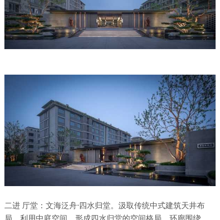
二进 厅堂：文海泛舟·四水归堂。汲取传统中式建筑天井布
局，利用中庭空间，形成四水归堂的空间格局，环廊围绕，