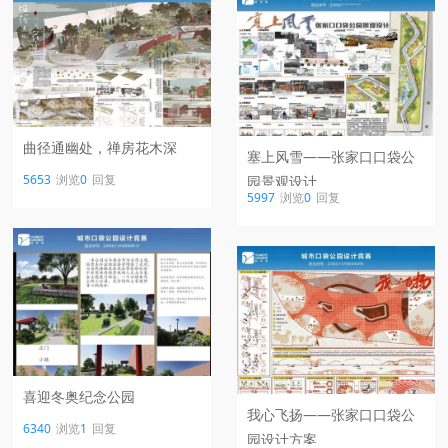
曲径通幽处，禅房花木深
塞上风雪——张家口口袋公
5653
浏览
0
回复
园景观设计
5997
浏览
0
回复
喜迎冬奥纪念公园
我心飞扬——张家口口袋公
6340
浏览
1
回复
园设计方案