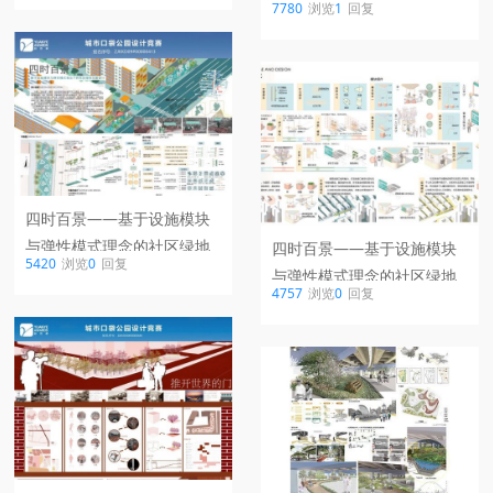
7780
浏览
1
回复
四时百景——基于设施模块
与弹性模式理念的社区绿地
四时百景——基于设施模块
5420
浏览
0
回复
方案设计
与弹性模式理念的社区绿地
4757
浏览
0
回复
方案设计