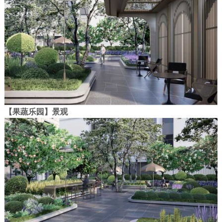
【果蔬乐园】景观