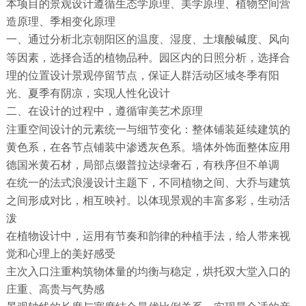
本项目的景观设计遵循生态学原理、美学原理、植物空间营
造原理、季相变化原理
通过分析北京朝阳区的温度、湿度、土壤酸碱度、风向
一、
等因素，选择合适的植物品种。园区内的日照分析，选择合
理的位置设计景观停留节点，保证人群活动区域冬季有阳
光、夏季有阴凉，实现人性化设计
在设计的过程中，遵循审美艺术原理
二、
注重空间设计的元素统一与细节变化：整体铺装延续建筑的
黄色系，在各节点铺装中渗透灰色系。墙体外饰面整体应用
德国米黄石材，局部点缀普拉达绿奢石，有秩序但不单调
在统一的法式浪漫设计主题下，不同植物之间、大乔与建筑
之间形成对比，相互映衬。以体现景观的丰富多彩，生动活
泼
在植物设计中，运用有节奏和韵律的种植手法，给人带来视
觉和心理上的美好感受
主次入口注重构筑物体量的均衡与稳定，烘托双大堂入口的
庄重、高贵与气势感