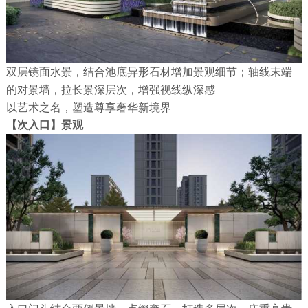
双层镜面水景，结合池底异形石材增加景观细节；轴线末端
的对景墙，拉长景深层次，增强视线纵深感
以艺术之名，塑造尊享奢华新境界
【次入口】景观