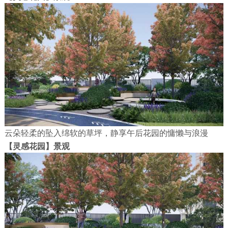
云朵轻柔的坠入绵软的草坪，静享午后花园的慵懒与浪漫
【灵感花园】景观