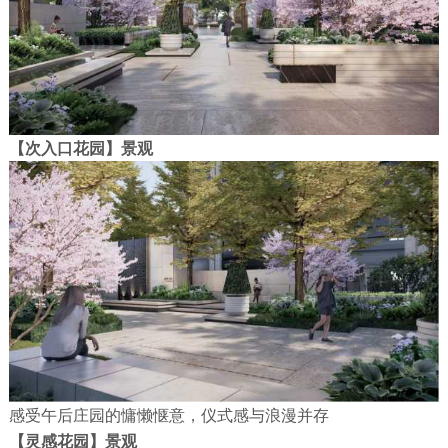
【次入口花园】景观
感受午后庄园的慵懒惬意，仪式感与浪漫并存
【灵感花园】景观