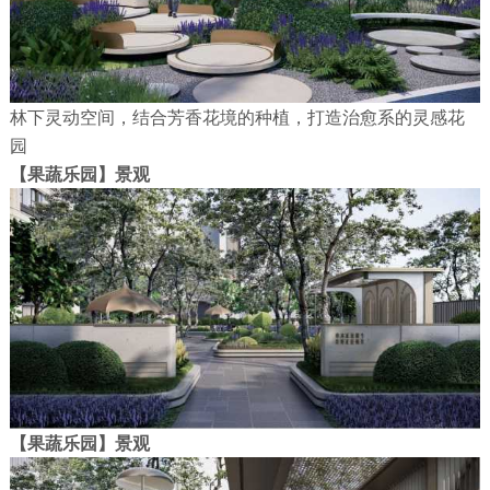
林下灵动空间，结合芳香花境的种植，打造治愈系的灵感花
园
【果蔬乐园】景观
【果蔬乐园】景观