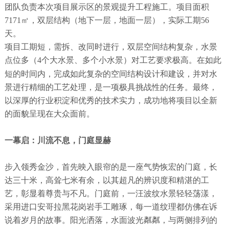
团队负责本次项目展示区的景观提升工程施工。项目面积
7171㎡，双层结构（地下一层，地面一层），实际工期56
天。
项目工期短，需拆、改同时进行，双层空间结构复杂，水景
点位多（
4个大水景、多个小水景）对工艺要求极高。在如此
，完
短的时间内
成如此复杂的空间结构设计和建设，并对水
景进行精细的工艺处理，是一项极具挑战性的任务。最终，
以深厚的行业积淀
和优秀的技术实力，成功地将项目以全新
的面貌呈现在大众面前。
一幕启：川流不息，门庭显赫
步入领秀金沙，首先映入眼帘的是一座气势恢宏的门庭，长
达三十米，高耸七米有余，以其超凡的辨识度和精湛的工
艺，彰显着尊贵与不凡。门庭前，一汪波纹水景轻轻荡漾，
采用进口安哥拉黑花岗岩手工雕琢，每一道纹理都仿佛在诉
说着岁月的故事。阳光洒落，水面波光粼粼，与两侧排列的