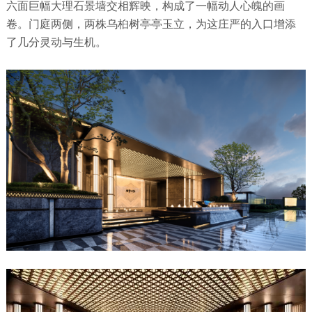
六面巨幅大理石景墙交相辉映，构成了一幅动人心魄的画
卷。门庭两侧，两株乌桕树亭亭玉立，为这庄严的入口增添
了几分灵动与生机。