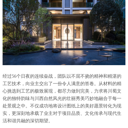
经过
56个日夜的连续奋战，团队以不屈不挠的精神和精湛的
工艺技术，向业主交出了一份令人满意的答卷。
从材料的精
心挑选到工艺的极致展现，都尽力做到完美，力求将川蜀文
化的独特韵味与川西自然风光的壮丽秀美巧妙地融合于每一
处景观之中。
不仅成功地将设计图纸上的美好愿景转化为现
实，更深刻地承载了业主对于项目品质、文化传承与现代生
活和谐共融的深切期望。