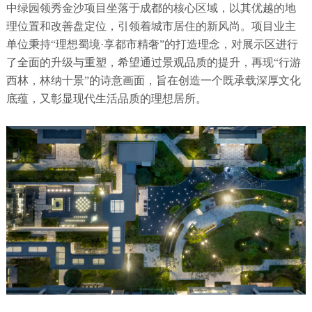
中绿园领秀金沙项目坐落于成都的核心区域，以其优越的地
理位置和改善盘定位，引领着城市居住的新风尚。项目业主
单位秉持“理想蜀境·享都市精奢”的打造理念，对展示区进行
了全面的升级与重塑，希望通过景观品质的提升，再现“行游
西林，林纳十景”的诗意画面，旨在创造一个既承载深厚文化
底蕴，又彰显现代生活品质的理想居所。