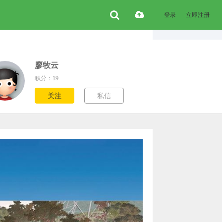
登录
立即注册
廖牧云
积分：19
关注
私信