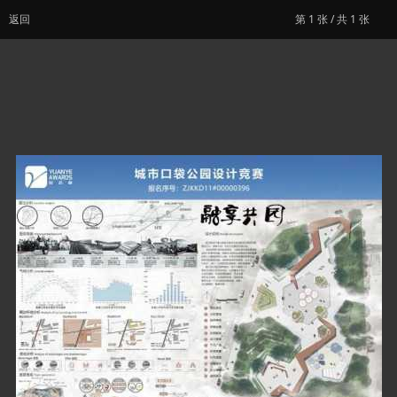
返回
第
1
张 / 共 1 张