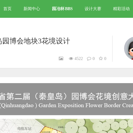
首页
新闻中心
园冶杯
BBS
设计大赛
精彩活动
岛园博会地块3花境设计
4522
0
0