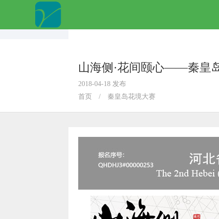
山海侧·花间颐心——秦皇
2018-04-18 发布
首页
/
秦皇岛花境大赛