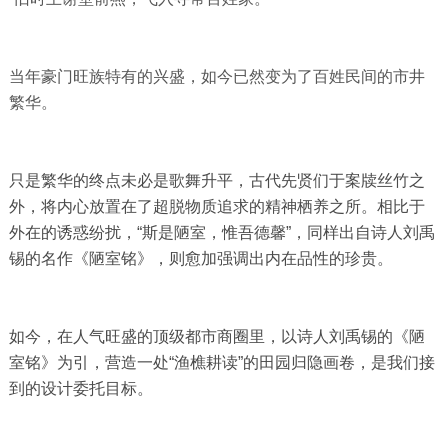
当年豪门旺族特有的兴盛，如今已然变为了百姓民间的市井
繁华。
只是繁华的终点未必是歌舞升平，古代先贤们于案牍丝竹之
外，将内心放置在了超脱物质追求的精神栖养之所。相比于
外在的诱惑纷扰，“斯是陋室，惟吾德馨”，同样出自诗人刘禹
锡的名作《陋室铭》，则愈加强调出内在品性的珍贵。
如今，在人气旺盛的顶级都市商圈里，以诗人刘禹锡的《陋
室铭》为引，营造一处“渔樵耕读”的田园归隐画卷，是我们接
到的设计委托目标。