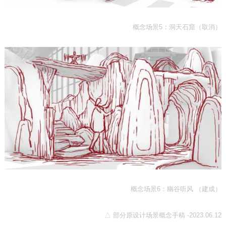
概念场景5：洞天石窟（取消）
概念场景6：幽谷听风 （建成）
△ 部分原设计场景概念手稿 -2023.06.12