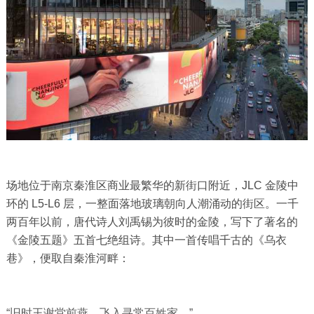
场地位于南京秦淮区商业最繁华的新街口附近，
JLC 金陵中
环的 L5-L6 层，一整面落地玻璃朝向人潮涌动的街区。
一千
两百年以前，唐代诗人刘禹锡为彼时的金陵，写下了著名的
《金陵五题》五首七绝组诗。其中一首传唱千古的《乌衣
巷》，便取自秦淮河畔：
“旧时王谢堂前燕，飞入寻常百姓家。”