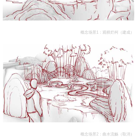
概念场景1：观棋烂柯（建成）
概念场景2：曲水流觞（取消）