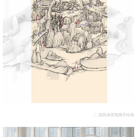
△ 国风场景氛围手绘稿