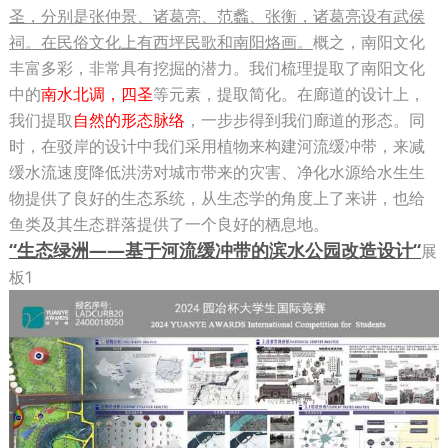
圣，分别是张仲景、诸葛亮、范蠡、张衡，诸葛亮设有武侯
祠。
在民俗文化上有西坪民歌和南阳烙画。
概之，南阳文化
丰富多彩，非常具有挖掘的潜力。我们梳理提取了南阳文化
中的
南水北调，四圣
等元素，提取简化。在廊道的设计上，
我们提取
自然的形态脉络
，一步步得到我们廊道的形态。同
时，在驳岸的设计中我们采用植物来构建河流缓冲带，来减
缓水流速度降低洪涝对城市带来的灾害、净化水源给水生生
物提供了良好的生态系统，从生态学的角度上了来讲，也给
鱼类及其生态群落提供了一个良好的栖息地。
“生态绿洲——基于河流缓冲带的滨水公园改造设计“
展
板1