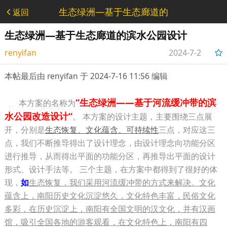
生态绿洲—基于生态廊道的
返回
滨水公园设计 - 主题竞赛
生态绿洲—基于生态廊道的滨水公园设计
renyifan
2024-7-2
17:54:31
本帖最后由 renyifan 于 2024-7-16 11:56 编辑
“生态绿洲——基于河流缓冲带的滨
本方案的名称为
水公园改造设计“
。 本方案的设计主题，主要围绕三点展
开，分别是
生态恢复、文化蕴含、可持续性
三点，对应这三
点，我们不断推导得出了设计理念，由设计理念向功能分区
进行推导，从而得出平面的功能分区，再推导出平面的设计
形式、设计手法等。 三个主题，在方案中都得到了很好的体
现，
如
生态恢复，我们采用河流缓冲带的方式来解决。文化
蕴含上，南阳历史文化沉淀悠久，文化特色丰富，民俗文化
多彩，在历史沉淀上，南阳有全国文明的汉文化，并有汉画
馆，吸引全国各地的游客观看，在文化特色上，南阳有四