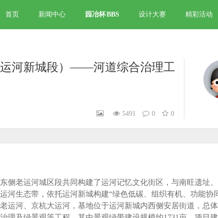
首页
新闻中心
园冶杯
BBS
设计大赛
精彩活动
运河新城段）——河道综合治理工
5491
0
0
东侧老运河城区段共同构建了运河记忆文化街区，与南旺遗址、
运河生态带，依托运河新城构建“绿色低碳、组织有机、功能协
老运河、京杭大运河，基地位于运河新城内西侧安居街道，总体设
治理及绿景观等工程，其中景观绿带建设规模约1731亩，项目