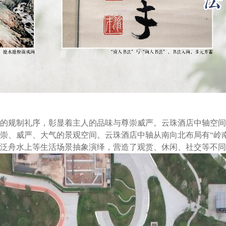
的规制礼序，彰显着主人的品味与尊崇威严。云珠酒店中轴空间
崇、威严、大气的景观空间。云珠酒店中轴从南向北布局有“岭南聚
泛舟水上等生活场景抽象演绎，营造了观赏、休闲、社交等不同