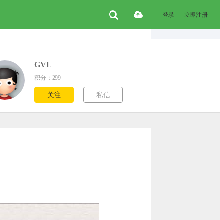
登录
立即注册
GVL
积分：299
关注
私信