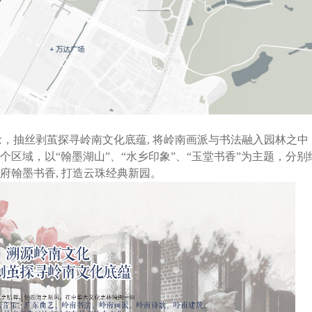
概念，抽丝剥茧探寻岭南文化底蕴, 将岭南画派与书法融入园林之
个区域，以“翰墨湖山”、“水乡印象”、“玉堂书香”为主题，分
府翰墨书香, 打造云珠经典新园。