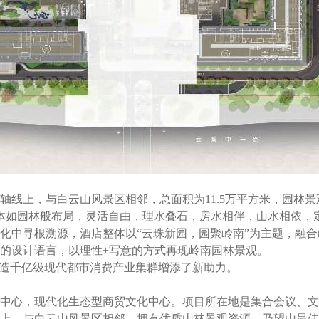
线上，与白云山风景区相邻，总面积为11.5万平方米，园林景观
整体如园林般布局，灵活自由，理水叠石，房水相伴，山水相依，
化中寻根溯源，酒店整体以“云珠新园，园聚岭南”为主题，融
的设计语言，以理性+写意的方式再现岭南园林景观。
造千亿级现代都市消费产业集群增添了新助力。
中心，现代化生态型商贸文化中心。项目所在地是集合会议、文
上，与白云山风景区相邻，拥有优质山林景观资源，乃望山最佳