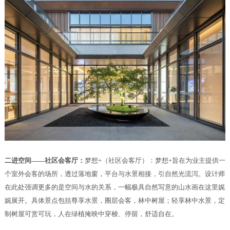
二进空间——社区会客厅：
梦想+（社区会客厅）：梦想+旨在为业主提供一
个室外会客的场所，透过落地窗，平台与水景相接，引自然光流泻。设计师
在此处强调更多的是空间与水的关系，一幅极具自然写意的山水画在这里娓
娓展开。具体景点包括尊享水景，圈层会客，林中树屋；轻享林中水景，定
制树屋可赏可玩，人在绿植掩映中穿梭、停留，舒适自在。