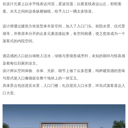
在设计元素上以水平线表达河流，柔波浩荡；以垂直线表达山丘，郁郁葱
葱。水天之间的这条纵横轴线，给予入口一隅太多惊喜。
设计师通过建筑方块造型来丰富空间，加入了入口门头、前院水景、仪式景
墙等，并将原本分开的众多元素连接起来，各空间相通，使之愈发成为一个
落客式的内院空间。
酒店感的入口处白墙映入活水，绿植与景墙形成序列，未知的期待与惊喜感
染着每位归家的业主。
设计师从空间体验、水体、光影、细节上做了众多思量，纯粹建筑感的意味
与形式使入口像镶嵌在整个地块上的一块宝玉。
具体景点包括迎宾水景，入口门楼；礼仪迎宾入口水景，环岛式落客直达入
口大堂。