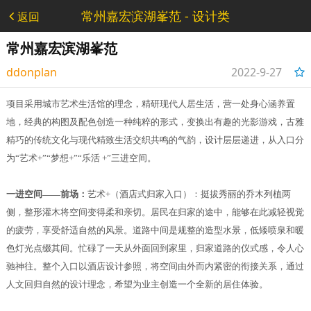
常州嘉宏滨湖峯范 - 设计类
返回
常州嘉宏滨湖峯范
ddonplan
2022-9-27
17:47:02
项目采用城市艺术生活馆的理念，精研现代人居生活，营一处身心涵养置
地，经典的构图及配色创造一种纯粹的形式，变换出有趣的光影游戏，古雅
精巧的传统文化与现代精致生活交织共鸣的气韵，设计层层递进，从入口分
为“艺术+”“梦想+”“乐活 +”三进空间。
一进空间——前场：
艺术+（酒店式归家入口）：挺拔秀丽的乔木列植两
侧，整形灌木将空间变得柔和亲切。居民在归家的途中，能够在此减轻视觉
的疲劳，享受舒适自然的风景。道路中间是规整的造型水景，低矮喷泉和暖
色灯光点缀其间。忙碌了一天从外面回到家里，归家道路的仪式感，令人心
驰神往。整个入口以酒店设计参照，将空间由外而内紧密的衔接关系，通过
人文回归自然的设计理念，希望为业主创造一个全新的居住体验。