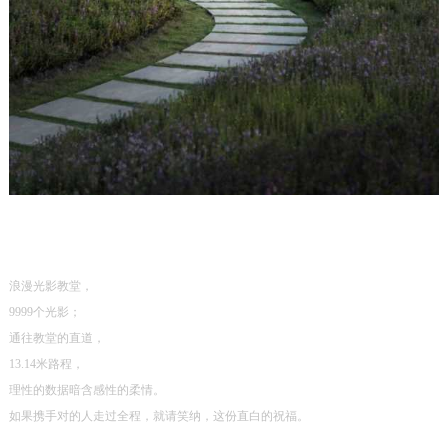
浪漫光影教堂，
9999个
光影；
通往教堂的直道，
13.14米路程，
理性的数据暗含感性的柔情
。
如果携手对的人走过全程，就请笑纳，这份直白的祝福。