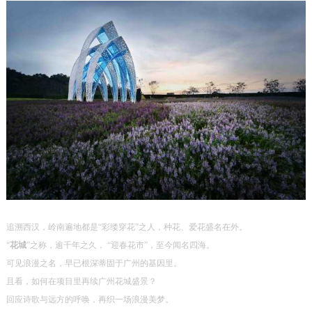
追溯西汉，岭南遍地都是
“
彩缕穿花
”之人，种花、爱花盛名在外。
“
花城
”之称，逾千年之久， “迎春花市”，至今闻名四海。
可见浪漫之名，早已根深蒂固于广州的基因里。
且看，如何在项目里再续广州花城盛景？
回应诗歌与远方的呼唤，再织一场浪漫美梦。