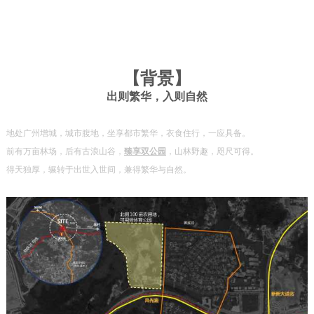
【
背景
】
出则繁华，入则自然
地处广州增城，城市腹地，坐享都市繁华，衣食住行，一应具备。
前有万亩林场，后有古浪山谷，
臻享双公园
，山林野趣，咫尺可得。
得天独厚，辗转于出世入世间，兼得繁华与自然。