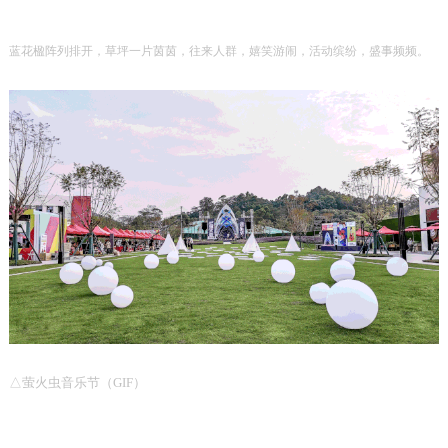
蓝花楹阵列排开，草坪一片茵茵，往来人群，嬉笑游闹，活动缤纷，盛事频频。
△
萤火虫音乐节（
GIF
）