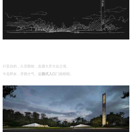
行至目的，久历荫郁，忽遇大开大合之境。
乍见即欢，开阔大气，
公园式入口
门面昭昭。