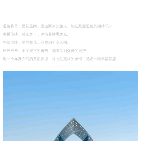
道路将尽，繁花里间，远道而来的旅人，能在此邂逅他的期待吗？
尖拱飞扶，碧空之下，沐浴着神恩之光。
光影流转，空灵超凡，升华到至高天国。
庄严神圣，十字架下的祷告，都将受到众神的庇护。
造一个亦真亦幻的童话梦境，将此刻定格为永恒，见证一段幸福爱恋。