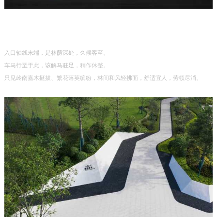
入口轴线末端，是林荫深处，久候客至。
车马行至于此，该解马驻足，稍作休整。
只见岭南嘉木挺拔、繁花落英缤纷，林间和风轻拂面，舒适宜人，劳顿尽消。