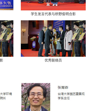
学生发言代表与枡野俊明合影
影
优秀联络员