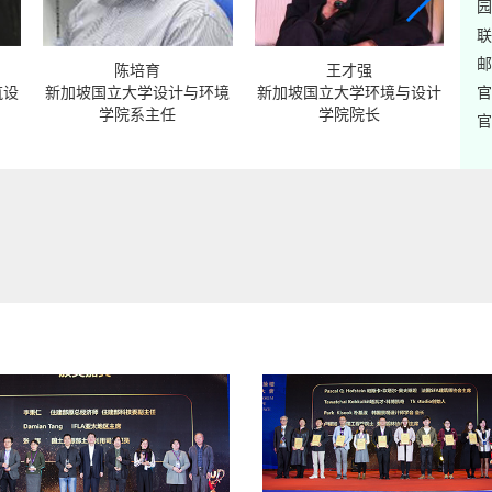
园
联
邮
陈培育
王才强
官
筑设
新加坡国立大学设计与环境
新加坡国立大学环境与设计
韩
学院系主任
学院院长
官