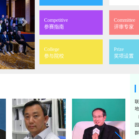
Competitive
Committee
参赛指南
评审专家
College
Prize
参与院校
奖项设置
联
地
邮
园
群