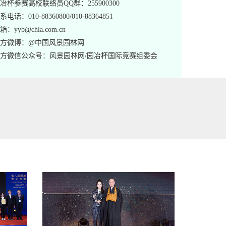
冶杯参赛高校联络员QQ群：255900300
系电话：010-88360800/010-88364851
箱：yyb@chla.com.cn
赵耕真
张俊彦
张
方微博：@中国风景园林网
国首尔国立大学环境研究
台湾大学景观系教授、台湾
台湾大学园艺
院副院长
造园景学会理事长
方微信公众号：风景园林网/园冶杯国际竞赛组委会