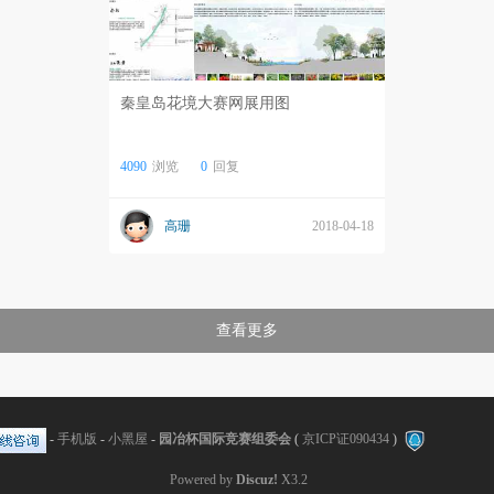
秦皇岛花境大赛网展用图
4090
浏览
0
回复
高珊
2018-04-18
查看更多
-
手机版
-
小黑屋
-
园冶杯国际竞赛组委会
(
京ICP证090434
)
Powered by
Discuz!
X3.2