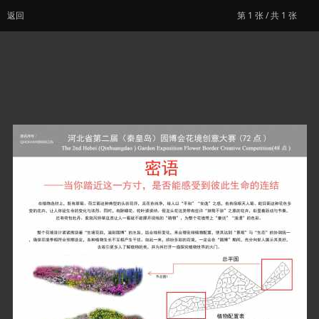
返回
第
1
张 / 共 1 张