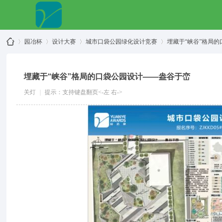
园冶杯
设计大赛
城市口袋公园绿化设计竞赛
埋藏于“峡谷”格局的
园
埋藏于“峡谷”格局的口袋公园设计——盎谷于峦
关灯
|
提示：支持键盘翻页<-左 右->
冶
杯
国
际